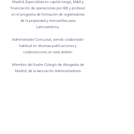
Madrid, Especialista en capital riesgo, M&A y
financiación de operaciones por IEB y profesor
en el programa de formación de registradores
de la propiedad y mercantiles para
Latinoamérica.
Administrador Concursal, siendo colaborador
habitual en diversas publicaciones y
colaboraciones en este ámbito.
Miembro del Ilustre Colegio de Abogados de
Madrid, de la Asociación Administradores
concursales Sainz de Andino y de Insol Europe
Su trayectoria profesional se ha centrado en el
asesoramiento global de empresas en crisis en
todo tipo de operaciones, y en concreto en
operaciones de fusión, reestructuración
societaria y liquidación, así como ejerciendo de
administrador judicial. Con amplia experiencia
en el área concursal, ha tramitado concursos de
acreedores de gran relevancia