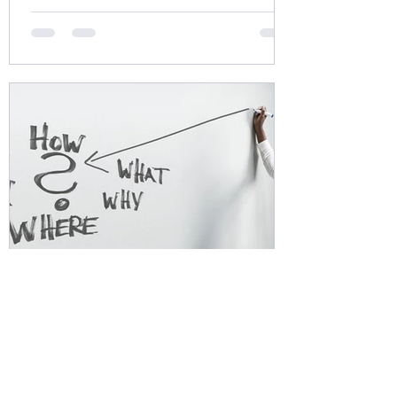
Guillermo Pérez-Olivares
23 mar 2021
ERTE por causas económicas:
Principales características