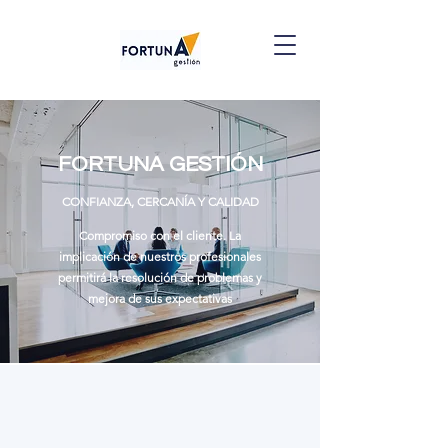
FORTUNA GESTIÓN
CONFIANZA, CERCANÍA Y CALIDAD
Compromiso con el cliente. La
implicación de nuestros profesionales
permitirá la resolución de problemas y
mejora de sus expectativas